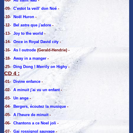
-08-
Au saint Nau
-
-09-
C'estot la veill' don Noé
-
-10-
Noël Huron
-
-12-
Bel astre que j'adore
-
-13-
Joy to the world
-
-14-
Once in Royal David city
-
-16-
As I outrode
(Gerald-Hendrie) -
-18-
Away in a manger
-
-25-
Ding Dong ! Merrily on Highy
-
CD 4 :
-01-
Divine enfance
-
-02-
A minuit j'ai vu un enfant
-
-03-
Un ange
-
-04-
Bergers, écoutez la musique
-
-05-
A l'heure de minuit
-
-06-
Chantons a ce Noel joli
-
-07-
Gai rossignol sauvage
-