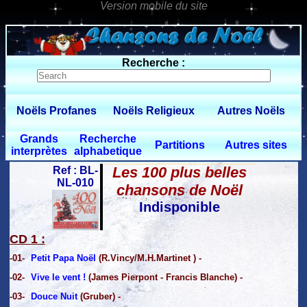
0 $limitbot 1 $limittot 2
Recherche :
Noëls Profanes
Noëls Religieux
Autres Noëls
Grands
Recherche
Partitions
Autres sites
interprètes
alphabetique
Les 100 plus belles
Ref : BL-
NL-010
chansons de Noël
Indisponible
CD 1 :
-01-
Petit Papa Noël
(R.Vincy/M.H.Martinet ) -
-02-
Vive le vent !
(James Pierpont - Francis Blanche) -
-03-
Douce Nuit
(Gruber) -