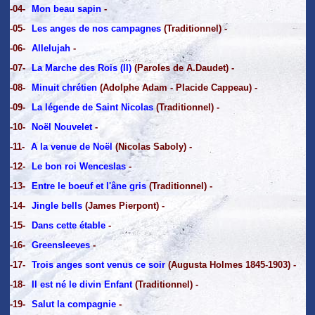
-04-
Mon beau sapin
-
-05-
Les anges de nos campagnes
(Traditionnel) -
-06-
Allelujah
-
-07-
La Marche des Rois (II)
(Paroles de A.Daudet) -
-08-
Minuit chrétien
(Adolphe Adam - Placide Cappeau) -
-09-
La légende de Saint Nicolas
(Traditionnel) -
-10-
Noël Nouvelet
-
-11-
A la venue de Noël
(Nicolas Saboly) -
-12-
Le bon roi Wenceslas
-
-13-
Entre le boeuf et l'âne gris
(Traditionnel) -
-14-
Jingle bells
(James Pierpont) -
-15-
Dans cette étable
-
-16-
Greensleeves
-
-17-
Trois anges sont venus ce soir
(Augusta Holmes 1845-1903) -
-18-
Il est né le divin Enfant
(Traditionnel) -
-19-
Salut la compagnie
-