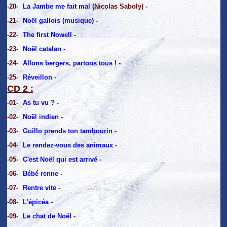
-20-
La Jambe me fait mal
(Nicolas Saboly) -
-21-
Noël gallois (musique)
-
-22-
The first Nowell
-
-23-
Noël catalan
-
-24-
Allons bergers, partons tous !
-
-25-
Réveillon
-
CD 2 :
-01-
As tu vu ?
-
-02-
Noël indien
-
-03-
Guillo prends ton tambourin
-
-04-
Le rendez-vous des animaux
-
-05-
C'est Noël qui est arrivé
-
-06-
Bébé renne
-
-07-
Rentre vite
-
-08-
L'épicéa
-
-09-
Le chat de Noël
-