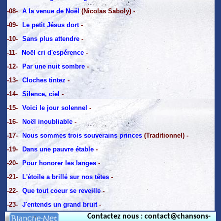
-08-
A la venue de Noël
(Nicolas Saboly) -
-09-
Le petit Jésus dort
-
-10-
Sans plus attendre
-
-11-
Noël cri d'espérence
-
-12-
Par une nuit sombre
-
-13-
Cloches tintez
-
-14-
Silence, ciel
-
-15-
Voici le jour solennel
-
-16-
Noël inoubliable
-
-17-
Nous sommes trois souverains princes
(Traditionnel) -
-19-
Dans une pauvre étable
-
-20-
Pour honorer les langes
-
-21-
L'étoile a brillé sur nos têtes
-
-22-
Que tout coeur se reveille
-
-23-
J'entends un grand bruit
-
Contactez nous : contact@chansons-