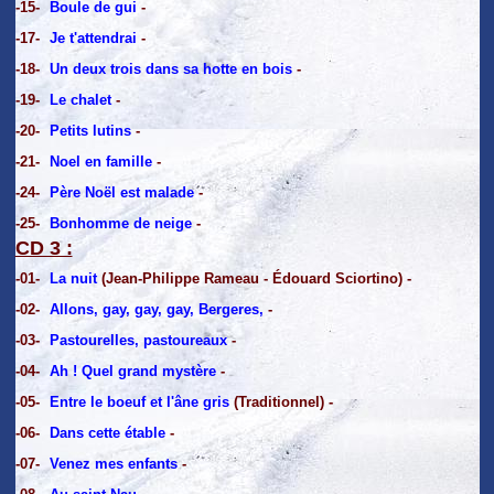
-15-
Boule de gui
-
-17-
Je t'attendrai
-
-18-
Un deux trois dans sa hotte en bois
-
-19-
Le chalet
-
-20-
Petits lutins
-
-21-
Noel en famille
-
-24-
Père Noël est malade
-
-25-
Bonhomme de neige
-
CD 3 :
-01-
La nuit
(Jean-Philippe Rameau - Édouard Sciortino) -
-02-
Allons, gay, gay, gay, Bergeres,
-
-03-
Pastourelles, pastoureaux
-
-04-
Ah ! Quel grand mystère
-
-05-
Entre le boeuf et l'âne gris
(Traditionnel) -
-06-
Dans cette étable
-
-07-
Venez mes enfants
-