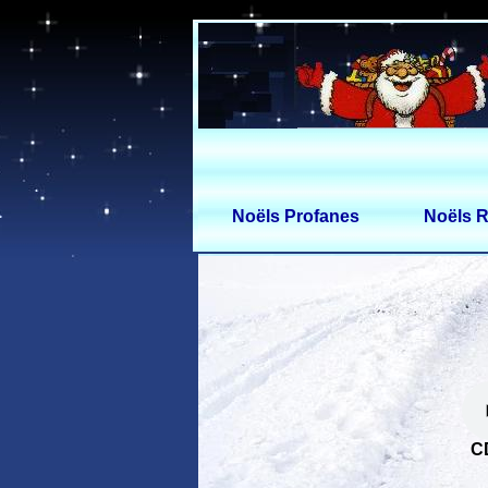
Noëls Profanes
Noëls R
C