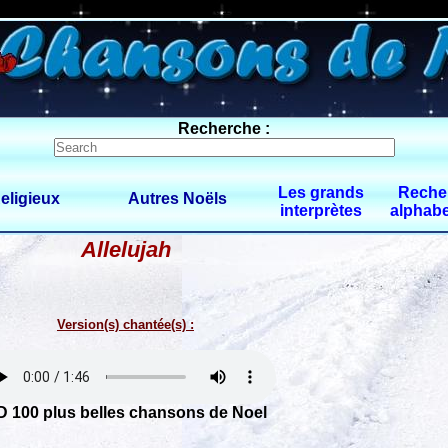
0 $limitbot 1 $limittot 2
Recherche :
Les grands
Reche
eligieux
Autres Noëls
interprètes
alphabe
Allelujah
Version(s) chantée(s) :
D 100 plus belles chansons de Noel