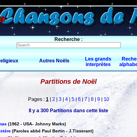
0 $limitbot 1 $limittot 2
Recherche :
Les grands
Reche
eligieux
Autres Noëls
interprètes
alphabe
Partitions de Noël
Pages :
1
|
2
|
3
|
4
|
5
|
6
|
7
|
8
|
9
|
10
Il y a 300 Partitions dans cette liste
tmas
(1962 - USA
-
Johnny Marks)
stère
(Paroles abbé Paul Bertin - J.Tisserant)