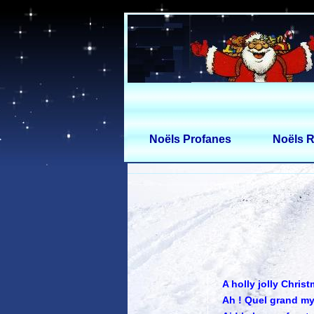
Noëls Profanes
Noëls R
A holly jolly Chris
Ah ! Quel grand my