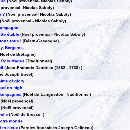
uno
(Noël provencal
-
Nicolas Saboly)
 provencal
-
Nicolas Saboly)
a ?
(Noël provencal
-
Nicolas Saboly)
(Noël provencal
-
Nicolas Saboly)
 campagne
tte étable
(Noël provençal
-
Nicolas Saboly)
tons tous !
(Béarn-Gascogne)
ay, Bergeres,
(Noël de Bretagne)
es Rois Mages
(Traditionnel)
il
(Jean-Francois Dandrieu (1682 - 1738) )
bé Joseph Bovet)
alms of glory
ard on high
 campagnes
(Noël du Languedoc
-
Traditionnel)
(Noël provençal)
(Noël provencal)
elle
(Noël de Bresse
-
)
notre monde
 des cieux
(Paroles francaises Joseph Gelineau)