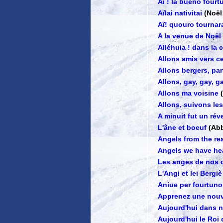
Ai ! la bueno fourt
Aïlai nativitai
(Noël
Aï! quouro tournar
A la venue de Noël
Alléhuia ! dans la
Allons amis vers ce
Allons bergers, par
Allons, gay, gay, g
Allons ma voisine
Allons, suivons l
A minuit fut un réve
L'âne et boeuf
(Ab
Angels from the re
Angels we have he
Les anges de nos
L'Angi et lei Bergiè
Aniue per fourtuno
Apprenez une nouv
Aujourd'hui dans 
Aujourd'hui le Roi