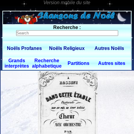
0 $limitbot 1 $limittot 2
Recherche :
Noëls Profanes
Noëls Religieux
Autres Noëls
Grands
Recherche
Partitions
Autres sites
interprètes
alphabetique