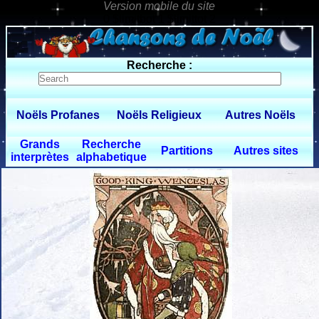
0 $limitbot 1 $limittot 2
Recherche :
Noëls Profanes
Noëls Religieux
Autres Noëls
Grands
Recherche
Partitions
Autres sites
interprètes
alphabetique