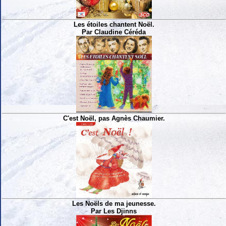
Les étoiles chantent Noël.
Par Claudine Céréda
C'est Noël, pas Agnès Chaumier.
Les Noëls de ma jeunesse.
Par Les Djinns