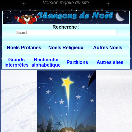
0 $limitbot 1 $limittot 2
Recherche :
Noëls Profanes
Noëls Religieux
Autres Noëls
Grands
Recherche
Partitions
Autres sites
interprètes
alphabetique