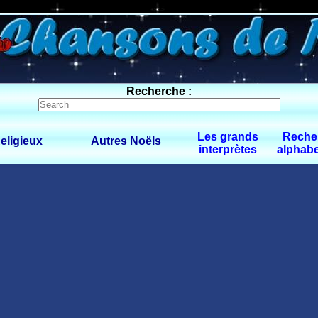
0 $limitbot 1 $limittot 2
Recherche :
Les grands
Reche
eligieux
Autres Noëls
interprètes
alphabe