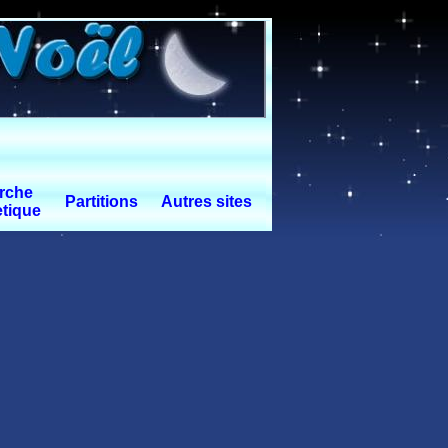
rche
Partitions
Autres sites
tique