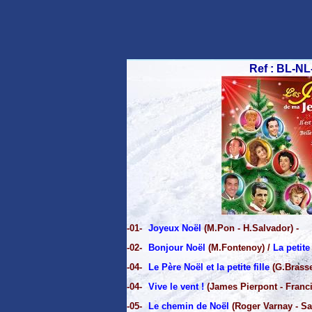
Ref : BL-NL
-01-
Joyeux Noël
(M.Pon - H.Salvador) -
-02-
Bonjour Noël
(M.Fontenoy) /
La petit
-04-
Le Père Noël et la petite fille
(G.Brasse
-04-
Vive le vent !
(James Pierpont - Franc
-05-
Le chemin de Noël
(Roger Varnay - S