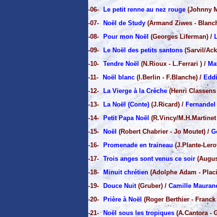
-06-
Le petit renne au nez rouge
(Johnny M
-07-
Noël de Study
(Armand Ziwes - Blanch
-08-
Pour mon Noël
(Georges Liferman) /
-09-
Le Noël des petits santons
(Sarvil/Ac
-10-
Tendre Noël
(N.Rioux - L.Ferrari ) /
Ma
-11-
Noël blanc
(I.Berlin - F.Blanche) /
Eddi
-12-
La Vierge à la Crèche
(Henri Classens
-13-
La Noël (Conte)
(J.Ricard) /
Fernandel
-14-
Petit Papa Noël
(R.Vincy/M.H.Martinet 
-15-
Noël
(Robert Chabrier - Jo Moutet) /
G
-16-
Promenade en traineau
(J.Plante-Ler
-17-
Trois anges sont venus ce soir
(Augus
-18-
Minuit chrétien
(Adolphe Adam - Plac
-19-
Douce Nuit
(Gruber) /
Camille Mauran
-20-
Prière à Noël
(Roger Berthier - Franck
-21-
Noël sous les tropiques
(A.Cantora - G