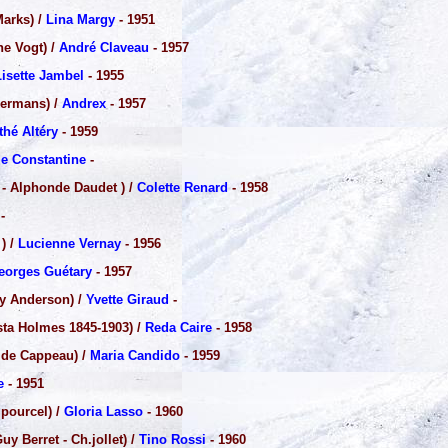
arks) /
Lina Margy
- 1951
e Vogt) /
André Claveau
- 1957
Lisette Jambel
- 1955
kermans) /
Andrex
- 1957
thé Altéry
- 1959
e Constantine
-
 - Alphonde Daudet ) /
Colette Renard
- 1958
-
) /
Lucienne Vernay
- 1956
eorges Guétary
- 1957
oy Anderson) /
Yvette Giraud
-
ta Holmes 1845-1903) /
Reda Caire
- 1958
ide Cappeau) /
Maria Candido
- 1959
e
- 1951
 pourcel) /
Gloria Lasso
- 1960
uy Berret - Ch.jollet) /
Tino Rossi
- 1960