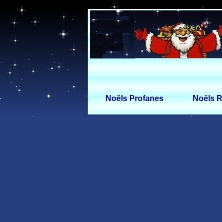
Noëls Profanes
Noëls R