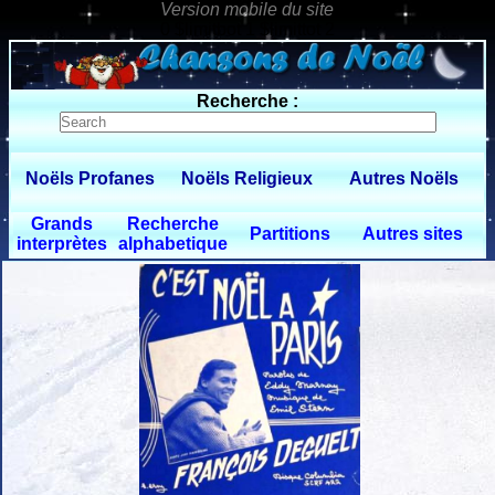
0 $limitbot 1 $limittot 2
Recherche :
Noëls Profanes
Noëls Religieux
Autres Noëls
Grands
Recherche
Partitions
Autres sites
interprètes
alphabetique