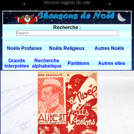
0 $limitbot 1 $limittot 2
Recherche :
Noëls Profanes
Noëls Religieux
Autres Noëls
Grands
Recherche
Partitions
Autres sites
interprètes
alphabetique