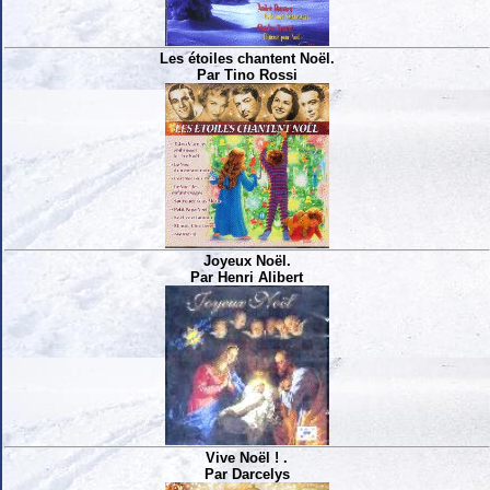
Les étoiles chantent Noël.
Par Tino Rossi
Joyeux Noël.
Par Henri Alibert
Vive Noël ! .
Par Darcelys