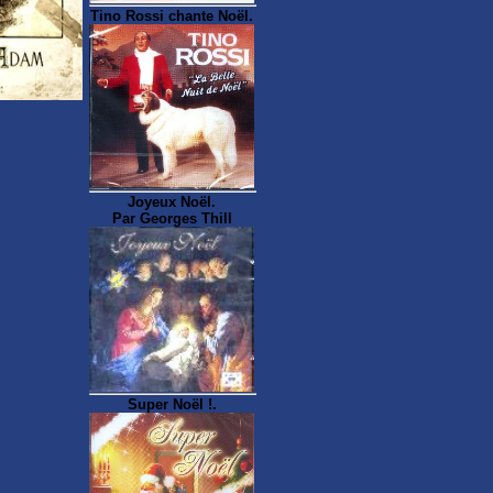
Tino Rossi chante Noël.
Joyeux Noël.
Par Georges Thill
Super Noël !.