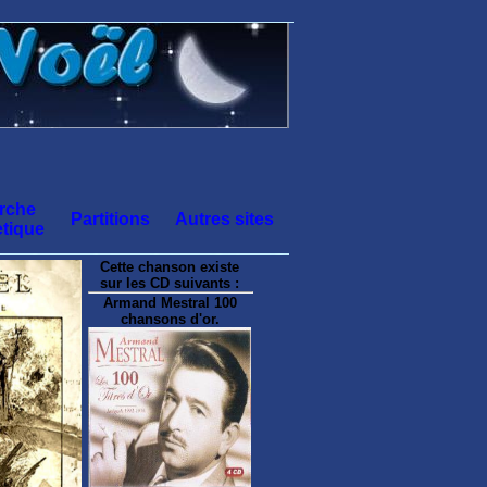
rche
Partitions
Autres sites
tique
Cette chanson existe
sur les CD suivants :
Armand Mestral 100
chansons d'or.