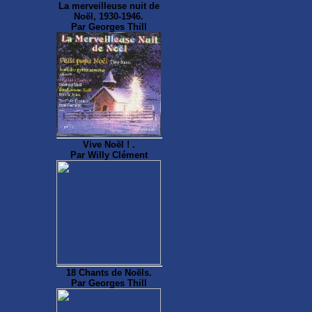
La merveilleuse nuit de
Noël, 1930-1946.
Par Georges Thill
Vive Noël ! .
Par Willy Clément
18 Chants de Noëls.
Par Georges Thill