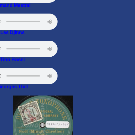
mand Mestral
Les Djinns
Tino Rossi
eorges Thill