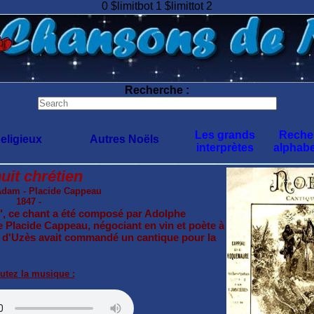
0 $limitbot 1 $limittot 2
Recherche :
Les grands
Reche
eligieux
Autres Noëls
interprètes
alphabe
uit chrétien
dam - Placide Cappeau
1847 -
, ce chant a été composé par Adolphe
 Placide Cappeau, négociant en vin et poète à
lle d'Uzès avait commandé un cantique pour la
utez la musique :