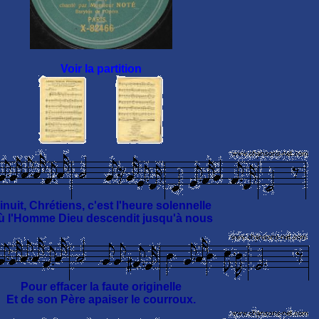
Voir la partition
inuit, Chrétiens, c'est l'heure solennelle
ù l'Homme Dieu descendit jusqu'à nous
Pour effacer la faute originelle
Et de son Père apaiser le courroux.