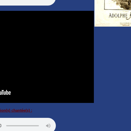
ion(s) chantée(s) :