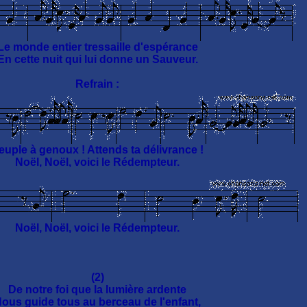
Le monde entier tressaille d'espérance
En cette nuit qui lui donne un Sauveur.
Refrain :
euple à genoux ! Attends ta délivrance !
Noël, Noël, voici le Rédempteur.
Noël, Noël, voici le Rédempteur.
(2)
De notre foi que la lumière ardente
ous guide tous au berceau de l'enfant,