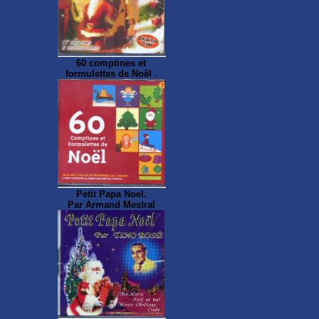
60 comptines et
formulettes de Noël .
Petit Papa Noel.
Par Armand Mestral