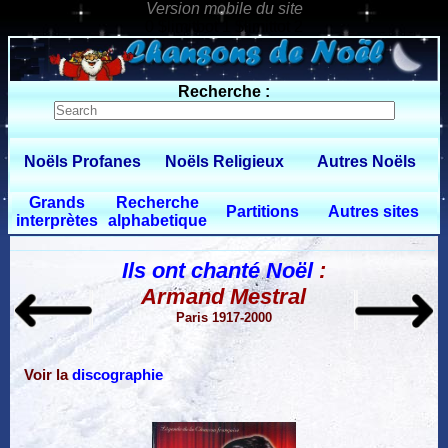
0 $limitbot 1 $limittot 2
Recherche :
Noëls Profanes
Noëls Religieux
Autres Noëls
Grands
Recherche
Partitions
Autres sites
interprètes
alphabetique
Ils ont chanté Noël
:
Armand Mestral
Paris 1917-2000
Voir la
discographie