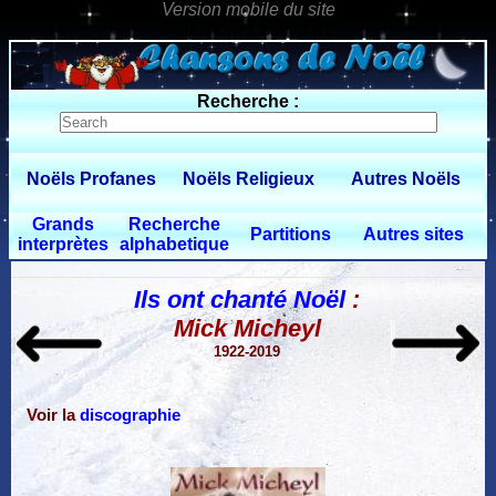
0 $limitbot 1 $limittot 2
Recherche :
Noëls Profanes
Noëls Religieux
Autres Noëls
Grands
Recherche
Partitions
Autres sites
interprètes
alphabetique
Ils ont chanté Noël
:
Mick Micheyl
1922-2019
Voir la
discographie