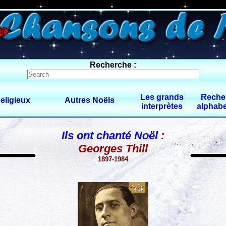
0 $limitbot 1 $limittot 2
Recherche :
Les grands
Reche
eligieux
Autres Noëls
interprètes
alphabe
Ils ont chanté Noël
:
Georges Thill
1897-1984