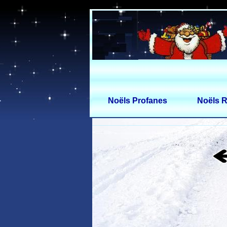
Noëls Profanes
Noëls R