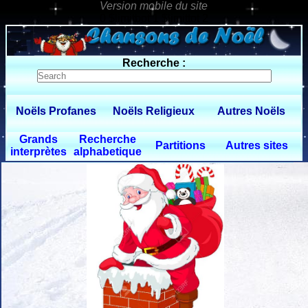
0 $limitbot 1 $limittot 2
Recherche :
Noëls Profanes
Noëls Religieux
Autres Noëls
Grands
Recherche
Partitions
Autres sites
interprètes
alphabetique