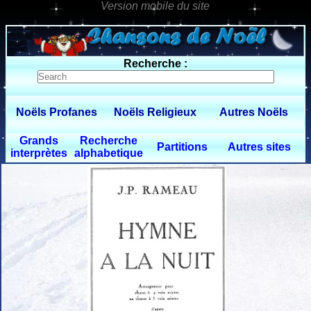
0 $limitbot 1 $limittot 2
Recherche :
Noëls Profanes
Noëls Religieux
Autres Noëls
Grands
Recherche
Partitions
Autres sites
interprètes
alphabetique