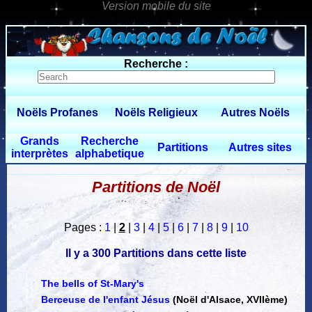
30 $limitbot 1 $limittot 2
Recherche :
Noëls Profanes
Noëls Religieux
Autres Noëls
Grands
Recherche
Partitions
Autres sites
interprètes
alphabetique
Partitions de Noël
Pages :
1
|
2
|
3
|
4
|
5
|
6
|
7
|
8
|
9
|
10
Il y a 300 Partitions dans cette liste
The bells of St-Mary's
Berceuse de l'enfant Jésus
(Noël d'Alsace, XVIIème)