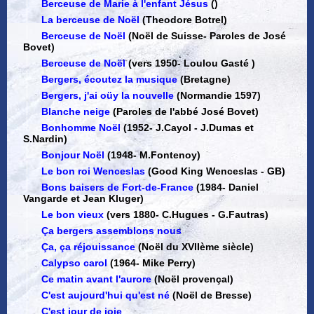
Berceuse de Marie à l'enfant Jésus
()
La berceuse de Noël
(Theodore Botrel)
Berceuse de Noël
(Noël de Suisse
-
Paroles de José
Bovet)
Berceuse de Noël
(vers 1950
-
Loulou Gasté )
Bergers, écoutez la musique
(Bretagne)
Bergers, j'ai oüy la nouvelle
(Normandie 1597)
Blanche neige
(Paroles de l'abbé José Bovet)
Bonhomme Noël
(1952
-
J.Cayol - J.Dumas et
S.Nardin)
Bonjour Noël
(1948
-
M.Fontenoy)
Le bon roi Wenceslas
(Good King Wenceslas - GB)
Bons baisers de Fort-de-France
(1984
-
Daniel
Vangarde et Jean Kluger)
Le bon vieux
(vers 1880
-
C.Hugues - G.Fautras)
Ça bergers assemblons nous
Ça, ça réjouissance
(Noël du XVIIème siècle)
Calypso carol
(1964
-
Mike Perry)
Ce matin avant l'aurore
(Noël provençal)
C'est aujourd'hui qu'est né
(Noël de Bresse)
C'est jour de joie