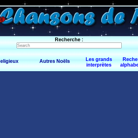
0 $limitbot 1 $limittot 2
Recherche :
Les grands
Reche
eligieux
Autres Noëls
interprètes
alphabe