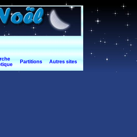
rche
Partitions
Autres sites
tique