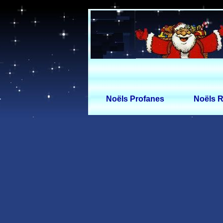
Noëls Profanes
Noëls R