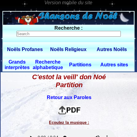
0 $limitbot 1 $limittot 2
Recherche :
Noëls Profanes
Noëls Religieux
Autres Noëls
Grands
Recherche
Partitions
Autres sites
interprètes
alphabetique
C'estot la veill' don Noé
Partition
Retour aux Paroles
Ecoutez la musique :