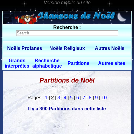
30 $limitbot 1 $limittot 2
Recherche :
Noëls Profanes
Noëls Religieux
Autres Noëls
Grands
Recherche
Partitions
Autres sites
interprètes
alphabetique
Partitions de Noël
Pages :
1
|
2
|
3
|
4
|
5
|
6
|
7
|
8
|
9
|
10
Il y a 300 Partitions dans cette liste