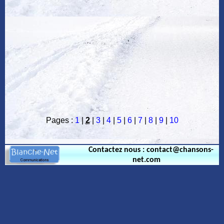
Pages :
1
|
2
|
3
|
4
|
5
|
6
|
7
|
8
|
9
|
10
Contactez nous : contact@chansons-
net.com