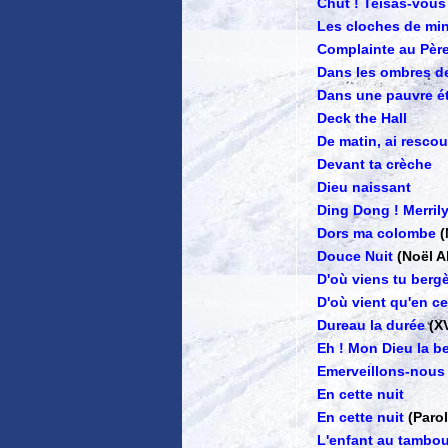
Chut ! Teisas-vous
Les cloches de min
Complainte au Pèr
Dans les ombres de
Dans une pauvre é
Deck the Hall
De matin, ai rescou
Devant ta crèche
Dieu naissant
Ding Dong ! Merril
Dors ma colombe
(
Douce Nuit
(Noël A
D'où viens tu berg
D'où vient qu'en ce
Dureau la durée
(X
Eh ! Mon Dieu la b
Emerveillons-nous
En cette nuit
En cette nuit
(Paro
L'enfant au tambou