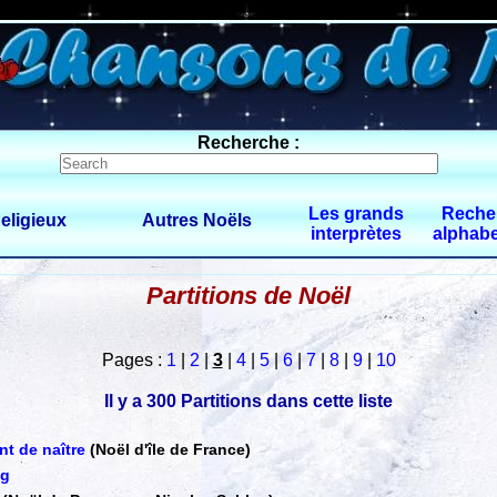
60 $limitbot 1 $limittot 2
Recherche :
Les grands
Reche
eligieux
Autres Noëls
interprètes
alphabe
Partitions de Noël
Pages :
1
|
2
|
3
|
4
|
5
|
6
|
7
|
8
|
9
|
10
Il y a 300 Partitions dans cette liste
nt de naître
(Noël d'île de France)
ng