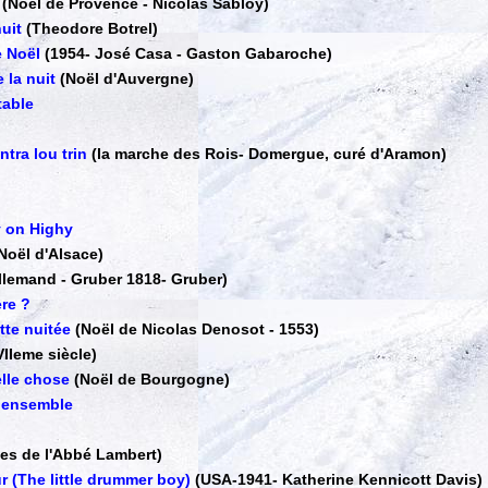
(Noël de Provence
-
Nicolas Sabloy)
uit
(Theodore Botrel)
e Noël
(1954
-
José Casa - Gaston Gabaroche)
 la nuit
(Noël d'Auvergne)
table
ntra lou trin
(la marche des Rois
-
Domergue, curé d'Aramon)
y on Highy
Noël d'Alsace)
llemand - Gruber 1818
-
Gruber)
ère ?
tte nuitée
(Noël de Nicolas Denosot - 1553)
VIIeme siècle)
elle chose
(Noël de Bourgogne)
 ensemble
les de l'Abbé Lambert)
r (The little drummer boy)
(USA-1941
-
Katherine Kennicott Davis)