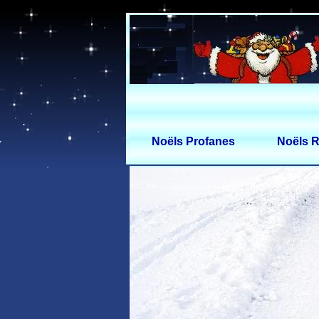
Noëls Profanes
Noëls R