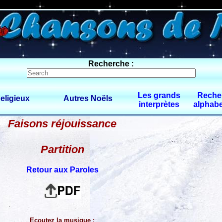
0 $limitbot 1 $limittot 2
Recherche :
Les grands
Reche
eligieux
Autres Noëls
interprètes
alphabe
Faisons réjouissance
Partition
Retour aux Paroles
Ecoutez la musique :