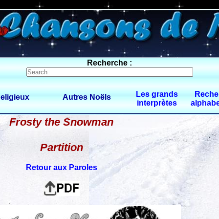
0 $limitbot 1 $limittot 2
Recherche :
Les grands
Reche
eligieux
Autres Noëls
interprètes
alphabe
Frosty the Snowman
Partition
Retour aux Paroles