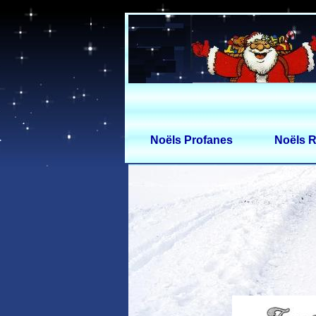
Noëls Profanes
Noëls R