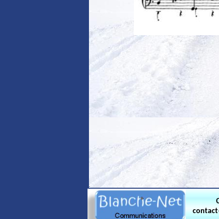
.
contac