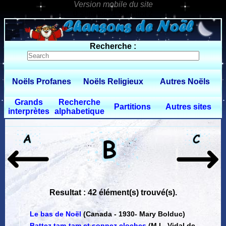
0 $limitbot 1 $limittot 2
Recherche :
Noëls Profanes
Noëls Religieux
Autres Noëls
Grands
Recherche
Partitions
Autres sites
interprètes
alphabetique
Resultat : 42 élément(s) trouvé(s).
Le bas de Noël
(Canada - 1930
-
Mary Bolduc)
Battez tam-tam et sonnez cloches
(M.L. Vidal de