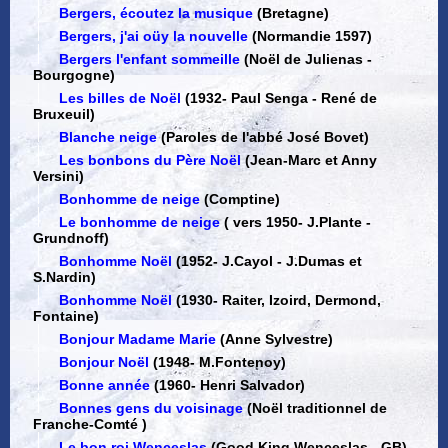
Bergers, écoutez la musique
(Bretagne)
Bergers, j'ai oüy la nouvelle
(Normandie 1597)
Bergers l'enfant sommeille
(Noël de Julienas -
Bourgogne)
Les billes de Noël
(1932
-
Paul Senga - René de
Bruxeuil)
Blanche neige
(Paroles de l'abbé José Bovet)
Les bonbons du Père Noël
(Jean-Marc et Anny
Versini)
Bonhomme de neige
(Comptine)
Le bonhomme de neige
( vers 1950
-
J.Plante -
Grundnoff)
Bonhomme Noël
(1952
-
J.Cayol - J.Dumas et
S.Nardin)
Bonhomme Noël
(1930
-
Raiter, Izoird, Dermond,
Fontaine)
Bonjour Madame Marie
(Anne Sylvestre)
Bonjour Noël
(1948
-
M.Fontenoy)
Bonne année
(1960
-
Henri Salvador)
Bonnes gens du voisinage
(Noël traditionnel de
Franche-Comté )
Le bon roi Wenceslas
(Good King Wenceslas - GB)