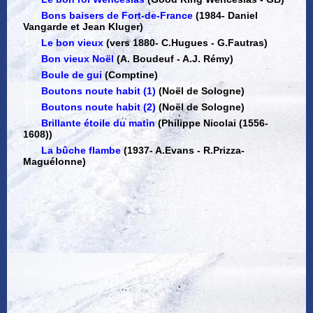
Bons baisers de Fort-de-France
(1984
-
Daniel
Vangarde et Jean Kluger)
Le bon vieux
(vers 1880
-
C.Hugues - G.Fautras)
Bon vieux Noël
(A. Boudeuf - A.J. Rémy)
Boule de gui
(Comptine)
Boutons noute habit (1)
(Noël de Sologne)
Boutons noute habit (2)
(Noël de Sologne)
Brillante étoile du matin
(Philippe Nicolai (1556-
1608))
La bûche flambe
(1937
-
A.Evans - R.Prizza-
Maguélonne)