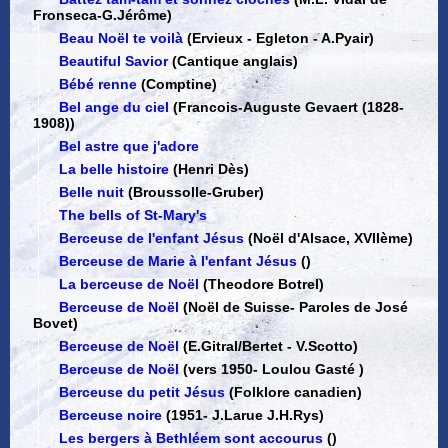
Fronseca-G.Jérôme)
Beau Noël te voilà
(Ervieux - Egleton - A.Pyair)
Beautiful Savior
(Cantique anglais)
Bébé renne
(Comptine)
Bel ange du ciel
(Francois-Auguste Gevaert (1828-
1908))
Bel astre que j'adore
La belle histoire
(Henri Dès)
Belle nuit
(Broussolle-Gruber)
The bells of St-Mary's
Berceuse de l'enfant Jésus
(Noël d'Alsace, XVIIème)
Berceuse de Marie à l'enfant Jésus
()
La berceuse de Noël
(Theodore Botrel)
Berceuse de Noël
(Noël de Suisse
-
Paroles de José
Bovet)
Berceuse de Noël
(E.Gitral/Bertet - V.Scotto)
Berceuse de Noël
(vers 1950
-
Loulou Gasté )
Berceuse du petit Jésus
(Folklore canadien)
Berceuse noire
(1951
-
J.Larue J.H.Rys)
Les bergers à Bethléem sont accourus
()