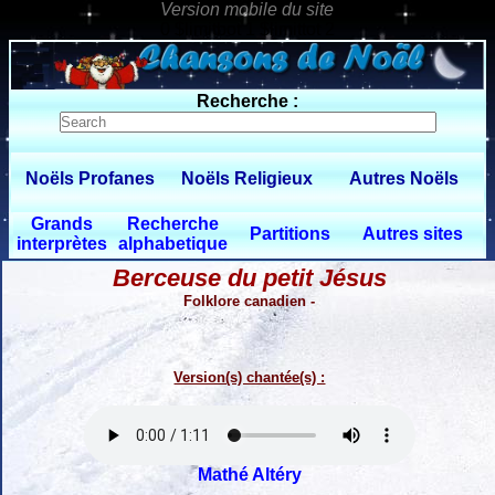
0 $limitbot 1 $limittot 2
Recherche :
Noëls Profanes
Noëls Religieux
Autres Noëls
Grands
Recherche
Partitions
Autres sites
interprètes
alphabetique
Berceuse du petit Jésus
Folklore canadien -
Version(s) chantée(s) :
Mathé Altéry