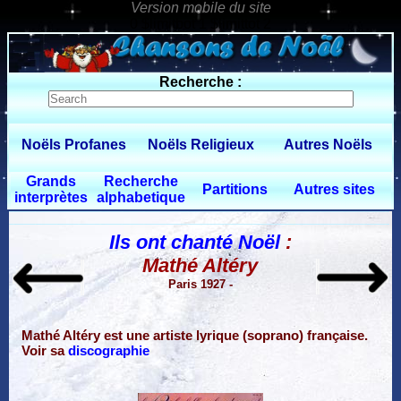
0 $limitbot 1 $limittot 2
Recherche :
Noëls Profanes
Noëls Religieux
Autres Noëls
Grands
Recherche
Partitions
Autres sites
interprètes
alphabetique
Ils ont chanté Noël
:
Mathé Altéry
Paris 1927 -
Mathé Altéry est une artiste lyrique (soprano) française.
Voir sa
discographie