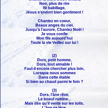
Non, plus de rire
Ni babillage,
Jésus s'endort bien gentiment !
Chantez en coeur,
Beaux anges du ciel,
Jusqu'à l'aurore, Chantez Noël !
Je vous confie
Mon fils aujourd'hui
Toute la vie Veillez sur lui !
(2)
Dors, petit homme,
Dors, tout aimable !
Faut-il encore chercher plus loin,
Lorsque nous sommes
Dans cette étable
Si bien au chaud parmi le foin ?
(3)
Dors, l'âne rêve,
Le boeuf rumine...
Mais dès qu'il vente sur les toits,
L'âne se lève,