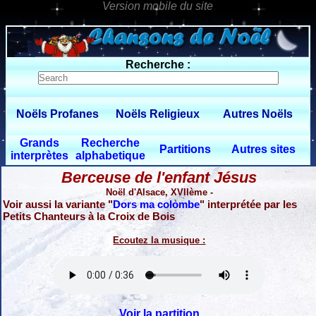
0 $limitbot 1 $limittot 2
Recherche :
Noëls Profanes
Noëls Religieux
Autres Noëls
Grands
Recherche
Partitions
Autres sites
interprètes
alphabetique
Berceuse de l'enfant Jésus
Noël d'Alsace, XVIIème -
Voir aussi la variante "
Dors ma colombe
" interprétée par les
Petits Chanteurs à la Croix de Bois
Ecoutez la musique :
Voir la partition