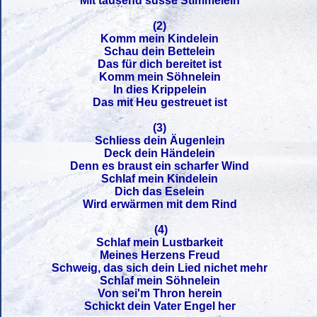
Mit tausend süsse Stimmelein
(2)
Komm mein Kindelein
Schau dein Bettelein
Das für dich bereitet ist
Komm mein Söhnelein
In dies Krippelein
Das mit Heu gestreuet ist
(3)
Schliess dein Äugenlein
Deck dein Händelein
Denn es braust ein scharfer Wind
Schlaf mein Kindelein
Dich das Eselein
Wird erwärmen mit dem Rind
(4)
Schlaf mein Lustbarkeit
Meines Herzens Freud
Schweig, das sich dein Lied nichet mehr
Schlaf mein Söhnelein
Von sei'm Thron herein
Schickt dein Vater Engel her