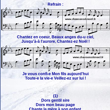
Refrain :
Chantez en coeur, Beaux anges du-u ciel,
Jusqu'à-à l'aurore, Chantez-ez Noël !
Je vous confi-e Mon fils aujourd'hui
Toute-e la vie-e Veillez-ez sur lui !
(1)
Dors gentil sire
Dors mon beau page
Chante la mère à son enfant,