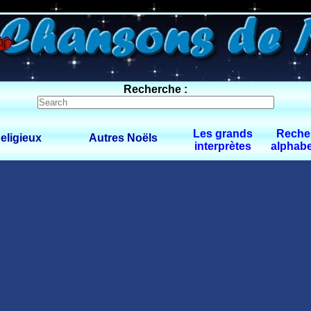
0 $limitbot 1 $limittot 2
Recherche :
Les grands
Reche
eligieux
Autres Noëls
interprètes
alphabe