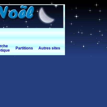
rche
Partitions
Autres sites
tique