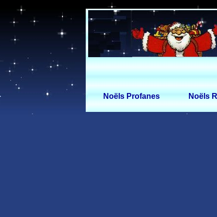
Noëls Profanes
Noëls R