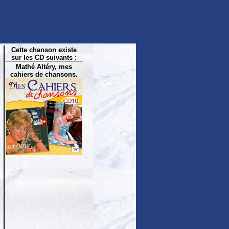
Cette chanson existe
sur les CD suivants :
Mathé Altéry, mes
cahiers de chansons.