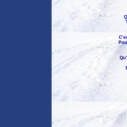
Q
C'es
Pou
Qu'