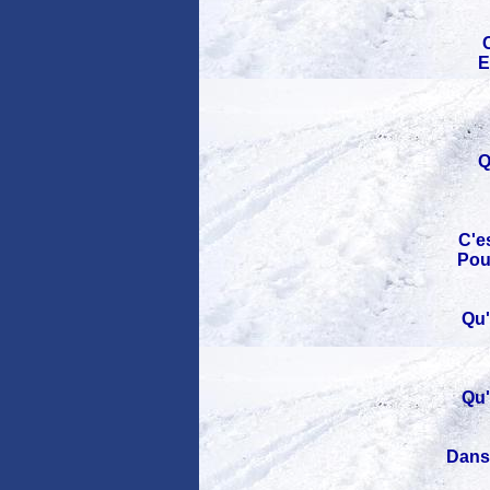
E
Q
C'es
Pou
Qu'
Qu'
Dans