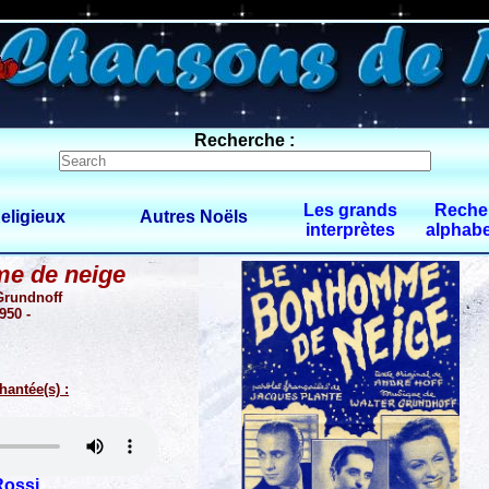
0 $limitbot 1 $limittot 2
Recherche :
Les grands
Reche
eligieux
Autres Noëls
interprètes
alphabe
e de neige
 Grundnoff
950 -
hantée(s) :
Rossi