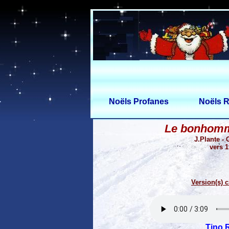
Noëls Profanes
Noëls R
Le bonhomm
J.Plante -
vers 1
Version(s) c
Tino 