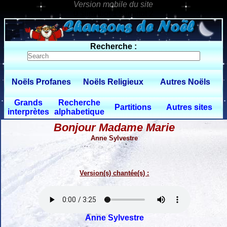
0 $limitbot 1 $limittot 2
Recherche :
Noëls Profanes
Noëls Religieux
Autres Noëls
Grands
Recherche
Partitions
Autres sites
interprètes
alphabetique
Bonjour Madame Marie
Anne Sylvestre
Version(s) chantée(s) :
Anne Sylvestre