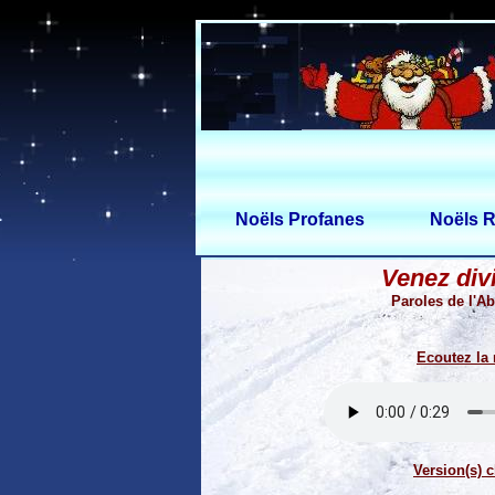
Noëls Profanes
Noëls R
Venez div
Paroles de l'Ab
Ecoutez la
Version(s) c