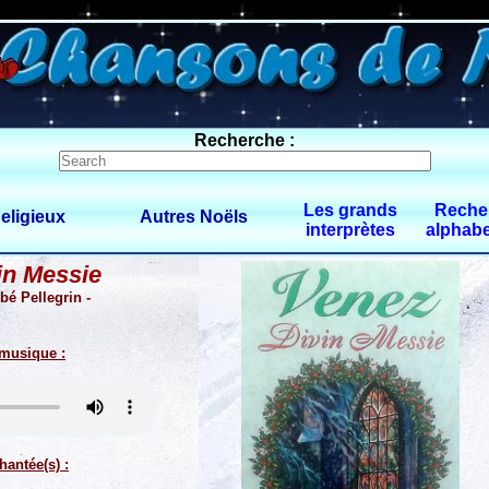
0 $limitbot 1 $limittot 2
Recherche :
Les grands
Reche
eligieux
Autres Noëls
interprètes
alphabe
in Messie
bé Pellegrin -
 musique :
hantée(s) :