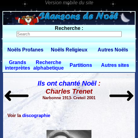
0 $limitbot 1 $limittot 2
Recherche :
Noëls Profanes
Noëls Religieux
Autres Noëls
Grands
Recherche
Partitions
Autres sites
interprètes
alphabetique
Ils ont chanté Noël
:
Charles Trenet
Narbonne 1913- Creteil 2001
Voir la
discographie