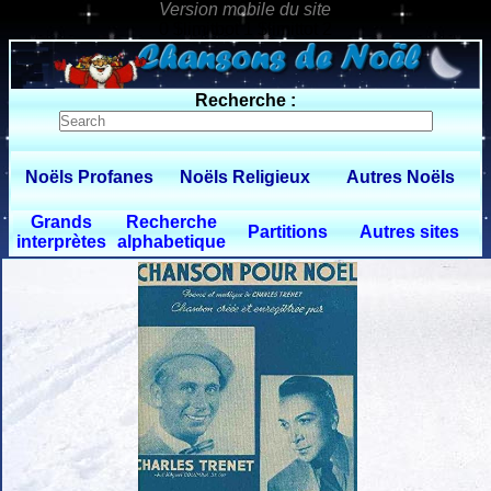
0 $limitbot 1 $limittot 2
Recherche :
Noëls Profanes
Noëls Religieux
Autres Noëls
Grands
Recherche
Partitions
Autres sites
interprètes
alphabetique