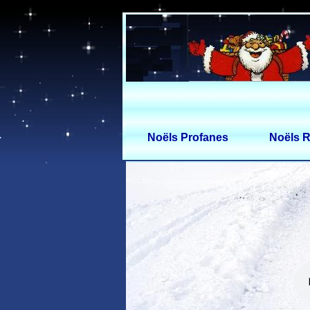
Noëls Profanes
Noëls R