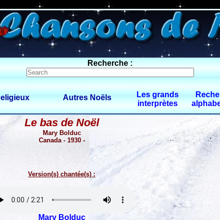
0 $limitbot 1 $limittot 2
Recherche :
Les grands
Reche
eligieux
Autres Noëls
interprètes
alphabe
Le bas de Noël
Mary Bolduc
Canada - 1930 -
Version(s) chantée(s) :
Mary Bolduc