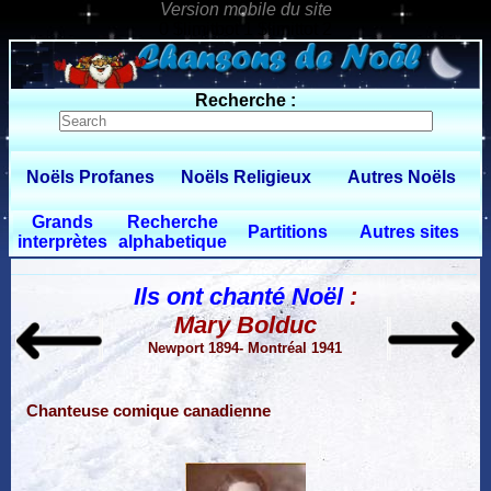
0 $limitbot 1 $limittot 2
Recherche :
Noëls Profanes
Noëls Religieux
Autres Noëls
Grands
Recherche
Partitions
Autres sites
interprètes
alphabetique
Ils ont chanté Noël
:
Mary Bolduc
Newport 1894- Montréal 1941
Chanteuse comique canadienne