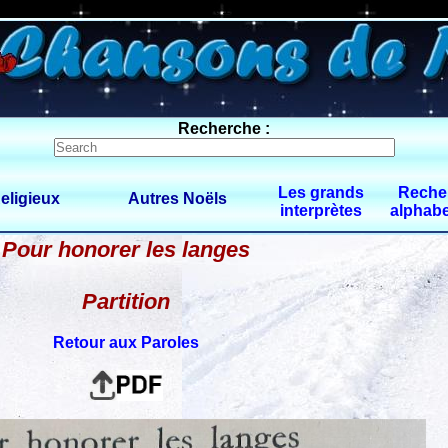
0 $limitbot 1 $limittot 2
Recherche :
Les grands
Reche
eligieux
Autres Noëls
interprètes
alphabe
Pour honorer les langes
Partition
Retour aux Paroles