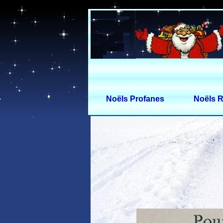
Noëls Profanes
Noëls R