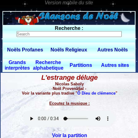
0 $limitbot 1 $limittot 2
Recherche :
Noëls Profanes
Noëls Religieux
Autres Noëls
Grands
Recherche
Partitions
Autres sites
interprètes
alphabetique
L'estrange déluge
Nicolas Saboly
Noël Provenà§al -
Voir la variante plus tradive "
Ô Dieu de clémence
"
Ecoutez la musique :
Voir la partition