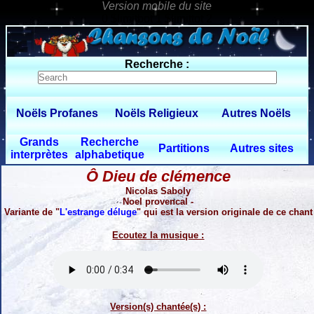
0 $limitbot 1 $limittot 2
Recherche :
Noëls Profanes
Noëls Religieux
Autres Noëls
Grands
Recherche
Partitions
Autres sites
interprètes
alphabetique
Ô Dieu de clémence
Nicolas Saboly
Noel provencal -
Variante de "
L'estrange déluge
" qui est la version originale de ce chant
Ecoutez la musique :
Version(s) chantée(s) :