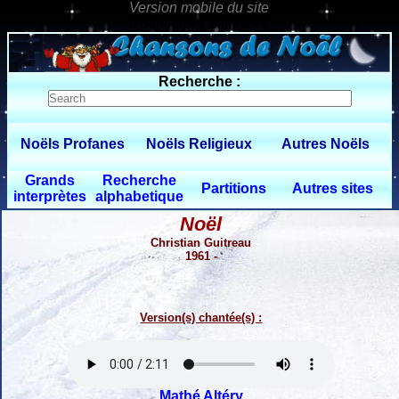
0 $limitbot 1 $limittot 2
Recherche :
Noëls Profanes
Noëls Religieux
Autres Noëls
Grands
Recherche
Partitions
Autres sites
interprètes
alphabetique
Noël
Christian Guitreau
1961 -
Version(s) chantée(s) :
Mathé Altéry