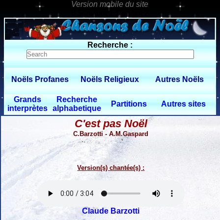
0 $limitbot 1 $limittot 2
Recherche :
Noëls Profanes
Noëls Religieux
Autres Noëls
Grands
Recherche
Partitions
Autres sites
interprètes
alphabetique
C'est pas Noël
C.Barzotti - A.M.Gaspard
Version(s) chantée(s) :
Claude Barzotti