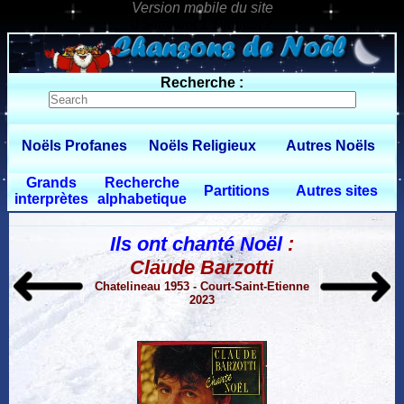
0 $limitbot 1 $limittot 2
Recherche :
Noëls Profanes
Noëls Religieux
Autres Noëls
Grands
Recherche
Partitions
Autres sites
interprètes
alphabetique
Ils ont chanté Noël
:
Claude Barzotti
Chatelineau 1953 - Court-Saint-Etienne
2023