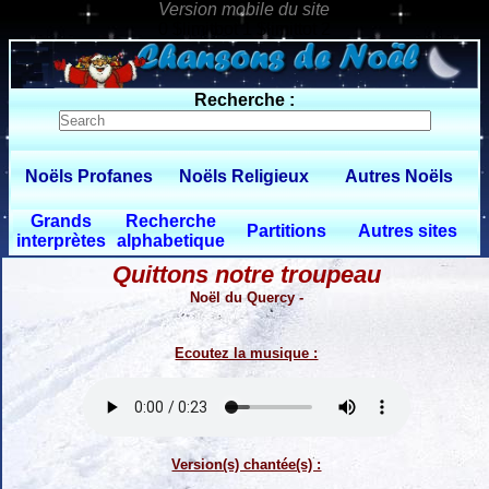
0 $limitbot 1 $limittot 2
Recherche :
Noëls Profanes
Noëls Religieux
Autres Noëls
Grands
Recherche
Partitions
Autres sites
interprètes
alphabetique
Quittons notre troupeau
Noël du Quercy -
Ecoutez la musique :
Version(s) chantée(s) :