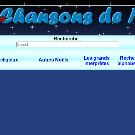
0 $limitbot 1 $limittot 2
Recherche :
Les grands
Reche
eligieux
Autres Noëls
interprètes
alphabe