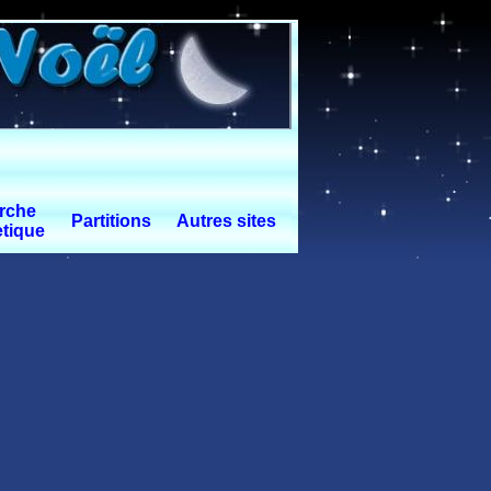
rche
Partitions
Autres sites
tique