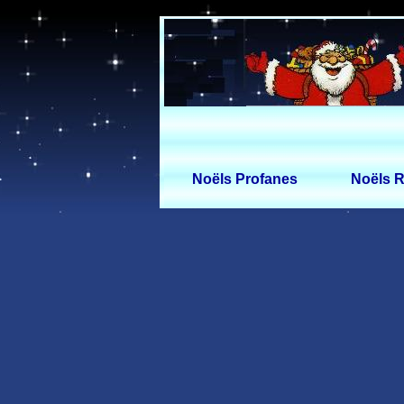
Noëls Profanes
Noëls R