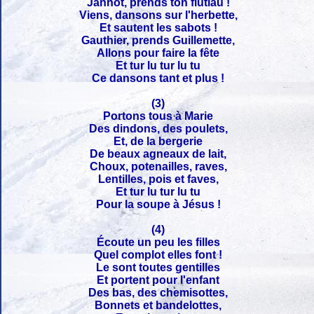
Jannot, prends ton flûtiau !
Viens, dansons sur l'herbette,
Et sautent les sabots !
Gauthier, prends Guillemette,
Allons pour faire la fête
Et tur lu tur lu tu
Ce dansons tant et plus !
(3)
Portons tous à Marie
Des dindons, des poulets,
Et, de la bergerie
De beaux agneaux de lait,
Choux, potenailles, raves,
Lentilles, pois et faves,
Et tur lu tur lu tu
Pour la soupe à Jésus !
(4)
Écoute un peu les filles
Quel complot elles font !
Le sont toutes gentilles
Et portent pour l'enfant
Des bas, des chemisottes,
Bonnets et bandelottes,