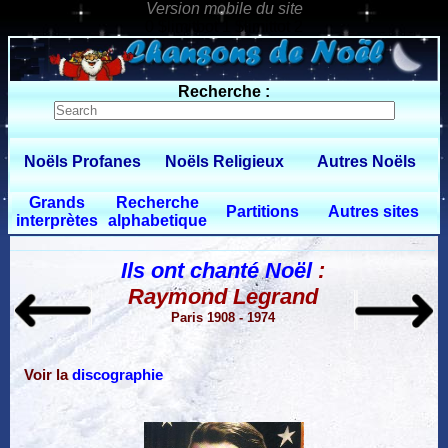
0 $limitbot 1 $limittot 2
Recherche :
Noëls Profanes
Noëls Religieux
Autres Noëls
Grands
Recherche
Partitions
Autres sites
interprètes
alphabetique
Ils ont chanté Noël
:
Raymond Legrand
Paris 1908 - 1974
Voir la
discographie