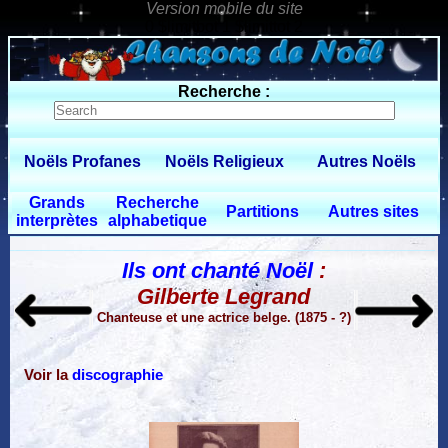
0 $limitbot 1 $limittot 2
Recherche :
Noëls Profanes
Noëls Religieux
Autres Noëls
Grands
Recherche
Partitions
Autres sites
interprètes
alphabetique
Ils ont chanté Noël
:
Gilberte Legrand
Chanteuse et une actrice belge. (1875 - ?)
Voir la
discographie