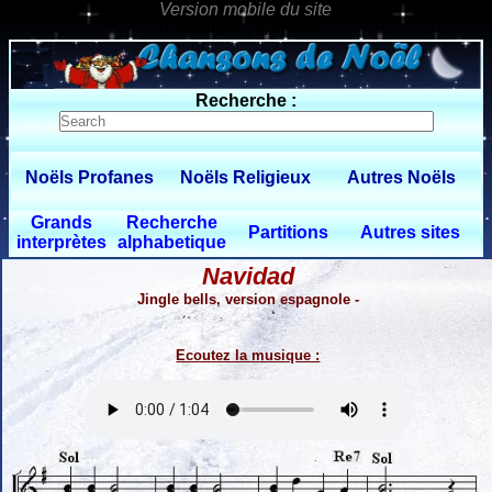
0 $limitbot 1 $limittot 2
Recherche :
Noëls Profanes
Noëls Religieux
Autres Noëls
Grands
Recherche
Partitions
Autres sites
interprètes
alphabetique
Navidad
Jingle bells, version espagnole -
Ecoutez la musique :