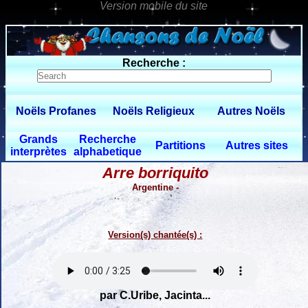
0 $limitbot 1 $limittot 2
Recherche :
Noëls Profanes
Noëls Religieux
Autres Noëls
Grands
Recherche
Partitions
Autres sites
interprètes
alphabetique
Arre borriquito
Argentine -
Version(s) chantée(s) :
par C.Uribe, Jacinta...