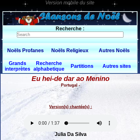
0 $limitbot 1 $limittot 2
Recherche :
Noëls Profanes
Noëls Religieux
Autres Noëls
Grands
Recherche
Partitions
Autres sites
interprètes
alphabetique
Eu hei-de dar ao Menino
Portugal -
Version(s) chantée(s) :
Julia Da Silva