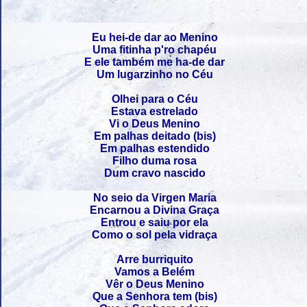
Eu hei-de dar ao Menino
Uma fitinha p'ro chapéu
E ele também me ha-de dar
Um lugarzinho no Céu
Olhei para o Céu
Estava estrelado
Vi o Deus Menino
Em palhas deitado (bis)
Em palhas estendido
Filho duma rosa
Dum cravo nascido
No seio da Virgen Maria
Encarnou a Divina Graça
Entrou e saiu por ela
Como o sol pela vidraça
Arre burriquito
Vamos a Belém
Vêr o Deus Menino
Que a Senhora tem (bis)