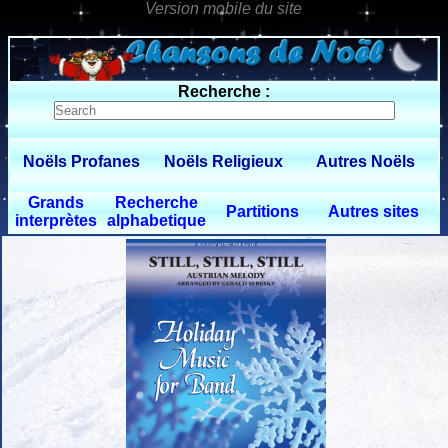
0 $limitbot 1 $limittot 2
Recherche :
Noëls Profanes
Noëls Religieux
Autres Noëls
Grands
Recherche
Partitions
Autres sites
interprètes
alphabetique