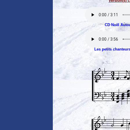
Version(s) c
CD Noël Auto
Les petits chanteurs