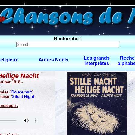
0 $limitbot 1 $limittot 2
Recherche :
Les grands
Reche
eligieux
Autres Noëls
interprètes
alphabe
Heilige Nacht
rüber 1818 -
çaise "
Douce nuit
"
laise "
Silent Night
 musique :