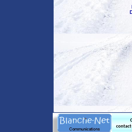
D
.
contac