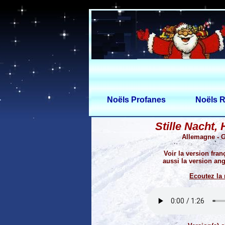
Noëls Profanes
Noëls R
Stille Nacht, 
Allemagne - G
Voir la version fran
aussi la version ang
Ecoutez la